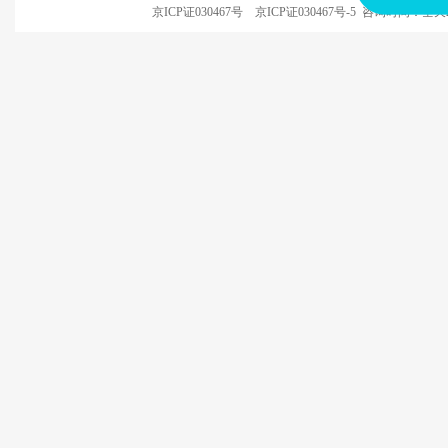
京ICP证030467号
京ICP证030467号-5
咨询时间：全天24小